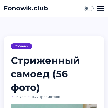
Fonowik.club
Собачки
Стриженный
самоед (56
фото)
13-Окт
833 Просмотров