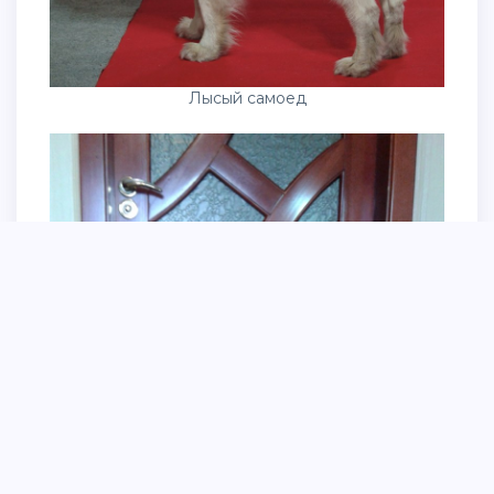
Лысый самоед