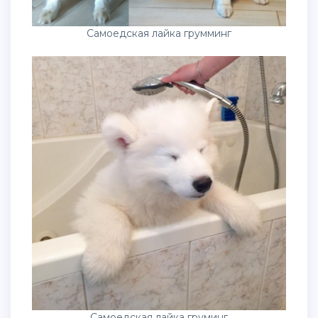
Самоедская лайка грумминг
Самоедская лайка груминг