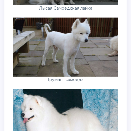
Лысая Самоедская лайка
Груминг самоеда