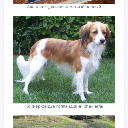
Алопекис длинношерстный черный
Койкерхондье голландский спаниель