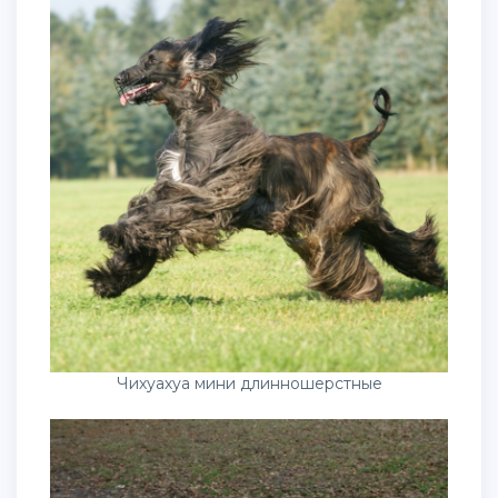
Чихуахуа мини длинношерстные