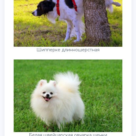
Шипперке длинношерстная
Белая швейцарская овчарка щенки