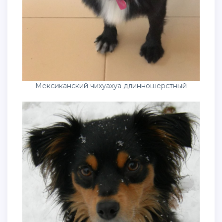
Мексиканский чихуахуа длинношерстный