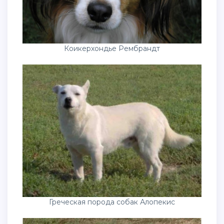
Коикерхондье Рембрандт
Греческая порода собак Алопекис