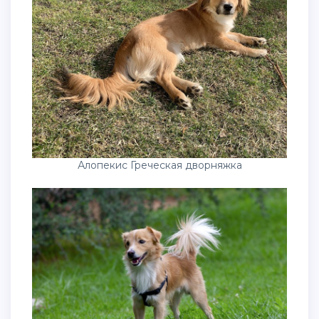
Алопекис Греческая дворняжка