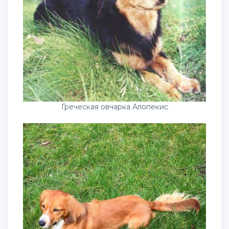
Греческая овчарка Алопекис