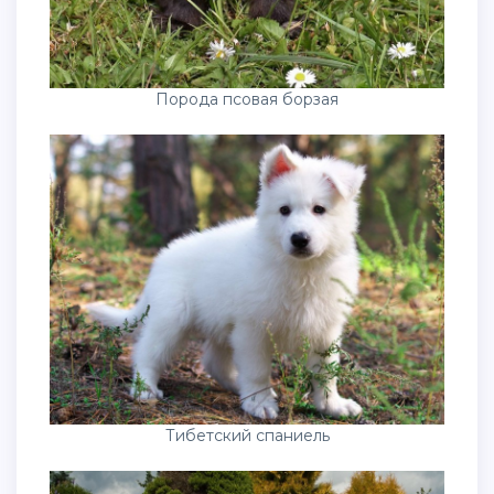
Порода псовая борзая
Тибетский спаниель