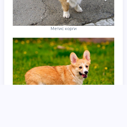
Метис корги
Вельш-коргов пемброков