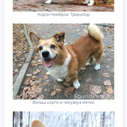
Корги пемброк Триколор
Вельш корги и чихуахуа метис