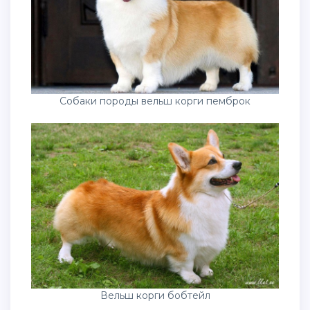
Собаки породы вельш корги пемброк
Вельш корги бобтейл