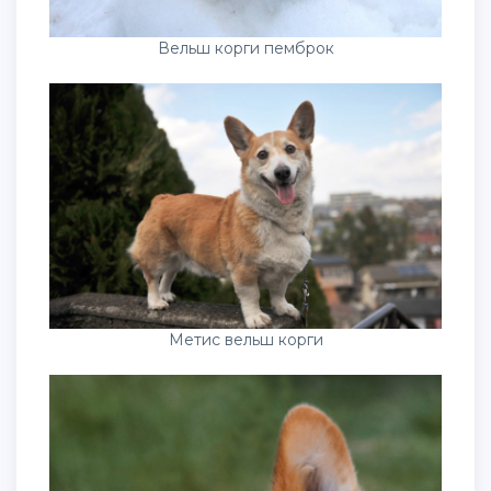
Вельш корги пемброк
Метис вельш корги