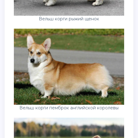
Вельш корги рыжий щенок
Вельш корги пемброк английской королевы