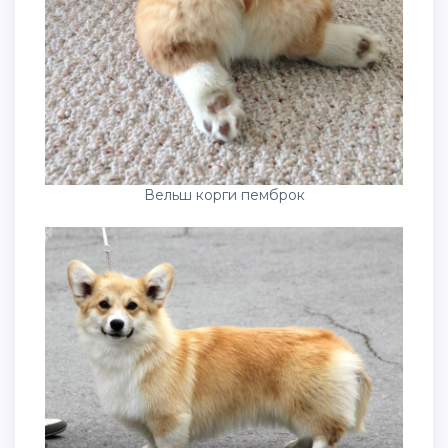
Вельш корги пемброк