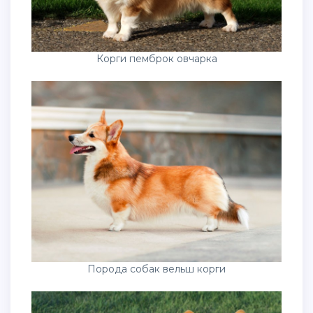
Корги пемброк овчарка
Порода собак вельш корги