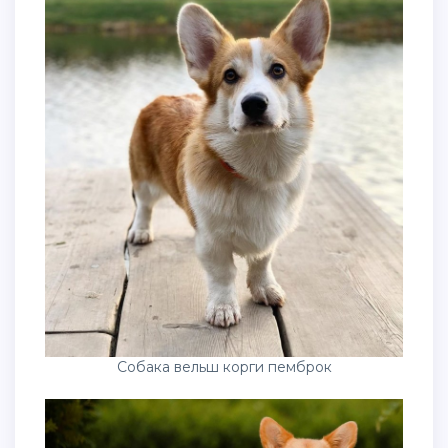
Собака вельш корги пемброк