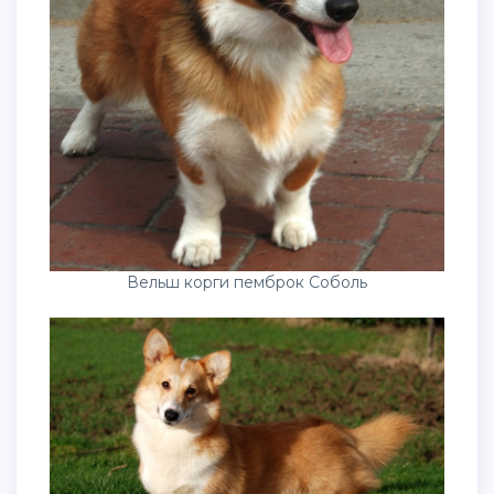
Вельш корги пемброк Соболь