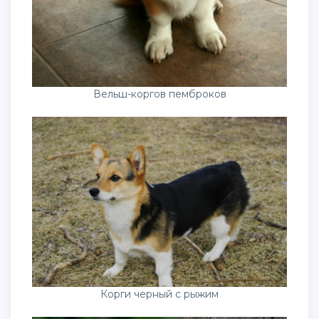
Вельш-коргов пемброков
Корги черный с рыжим