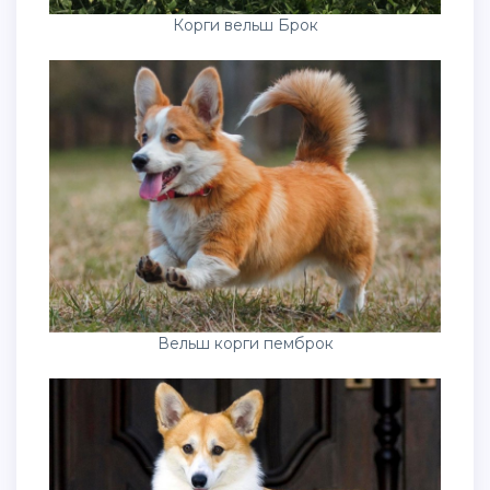
Корги вельш Брок
Вельш корги пемброк