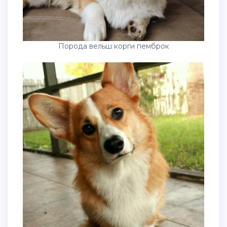
Порода вельш корги пемброк