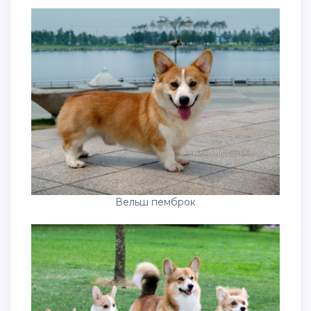
Вельш пемброк