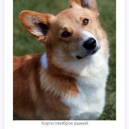
Корги пемброк рыжий