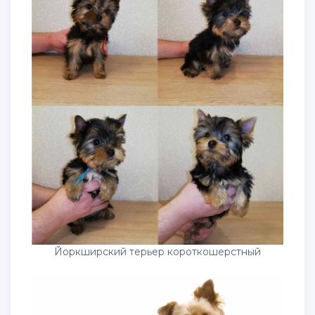
Йоркширский терьер короткошерстный