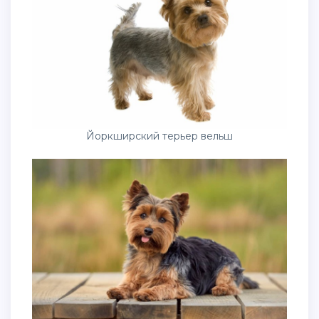
Йоркширский терьер вельш