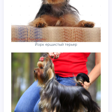
Йорк ершистый терьер