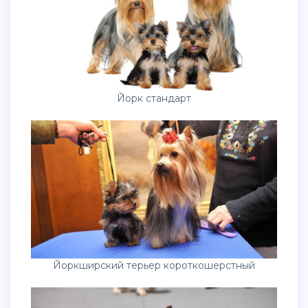
Йорк стандарт
Йоркширский терьер короткошерстный