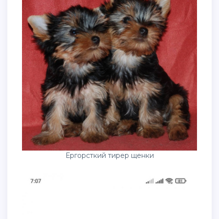
Ергорсткий тирер щенки