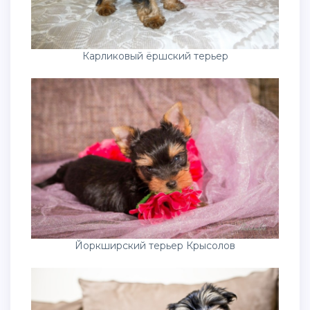
Карликовый ёршский терьер
Йоркширский терьер Крысолов