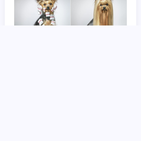
Жесткошерстный Йоркширский терьер
Йоркширский терьер мальчик