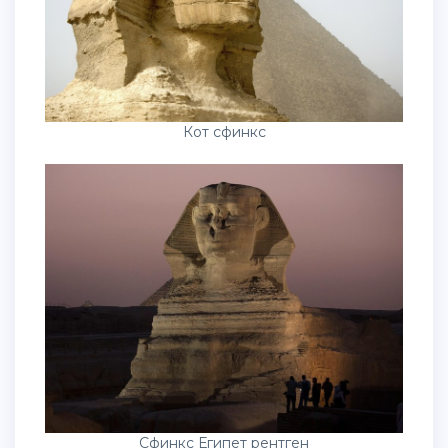
Кот сфинкс
Сфинкс Египет рентген