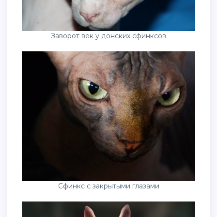
Заворот век у донских сфинксов
Сфинкс с закрытыми глазами