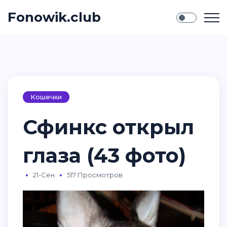
Fonowik.club
Кошечки
Сфинкс открыл
глаза (43 фото)
21-Сен
517 Просмотров