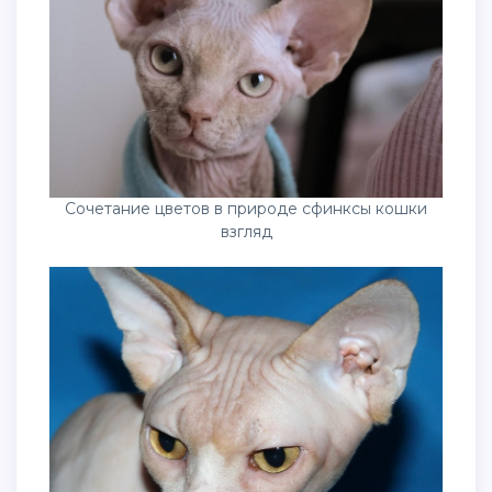
Сочетание цветов в природе сфинксы кошки
взгляд