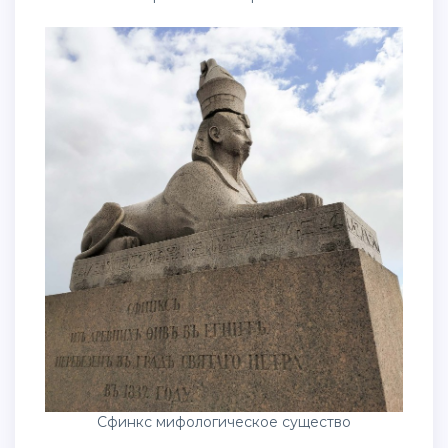
Сфинкс мифологическое существо