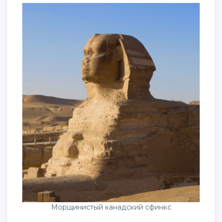
Морщинистый канадский сфинкс