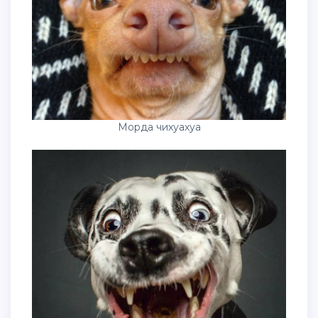
Морда чихуахуа