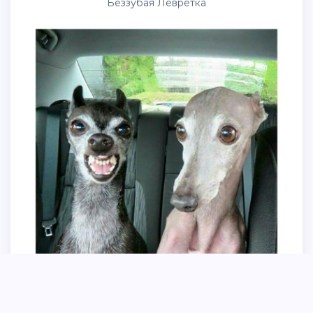
Беззубая Левретка
Левретка лысая собака