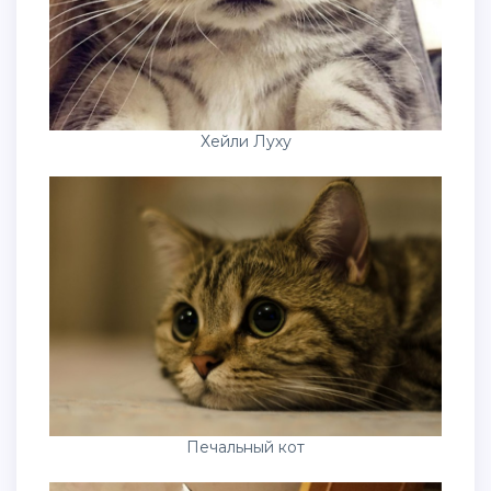
Хейли Луху
Печальный кот