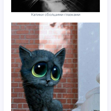
Катики сболшими глазками