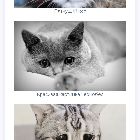
Плачущий кот
Красивая картинка чеонобел