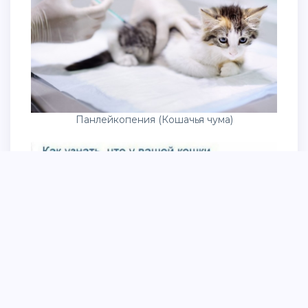
Панлейкопения (Кошачья чума)
Панлейкопения кошек пути заражения