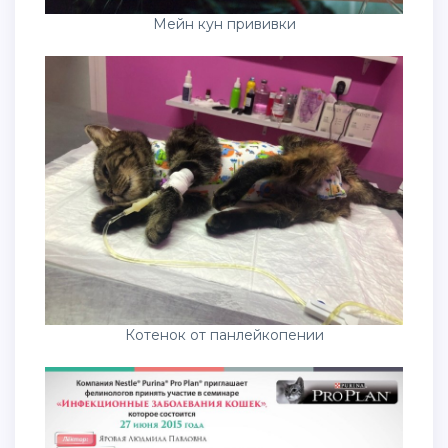
Мейн кун прививки
Котенок от панлейкопении