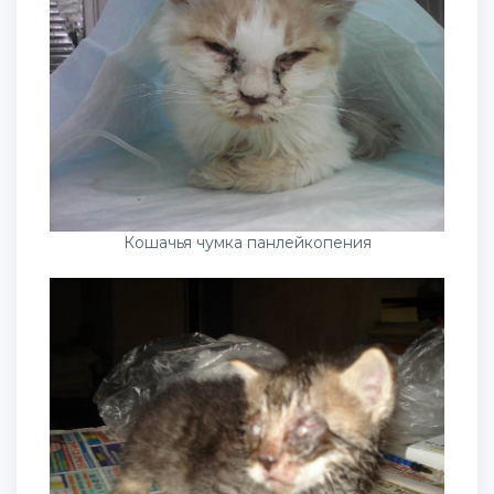
Кошачья чумка панлейкопения