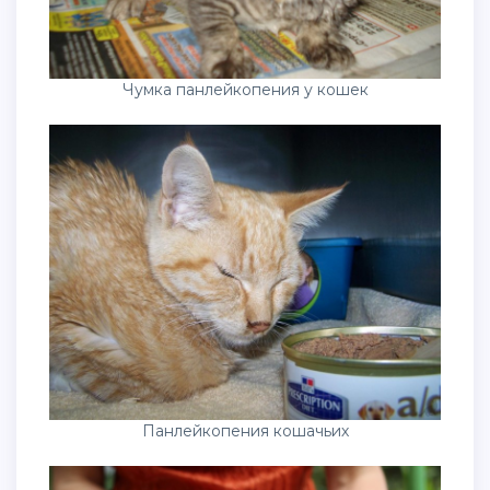
Чумка панлейкопения у кошек
Панлейкопения кошачьих