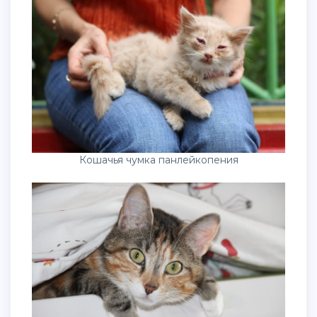
Кошачья чумка панлейкопения