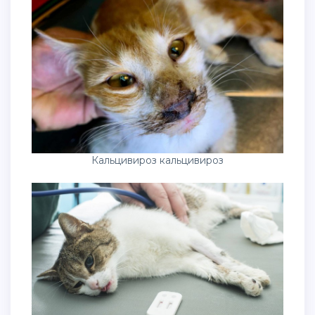
Кальцивироз кальцивироз