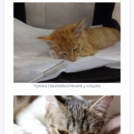
Чумка панлейкопения у кошек