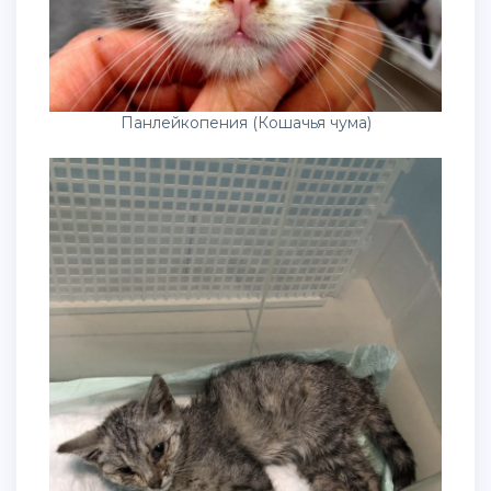
Панлейкопения (Кошачья чума)