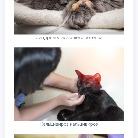
Синдром угасающего котенка
Кальцивироз кальцивироз