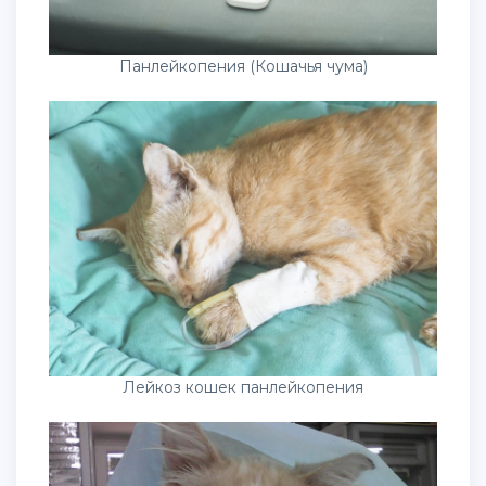
Панлейкопения (Кошачья чума)
Лейкоз кошек панлейкопения