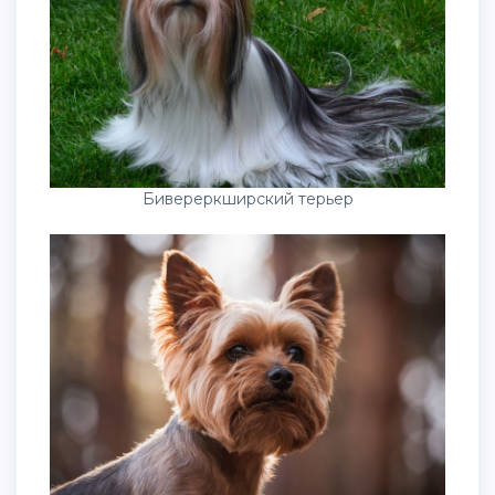
Бивереркширский терьер