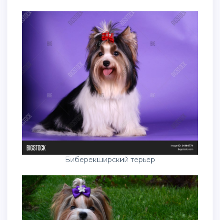
Биберекширский терьер