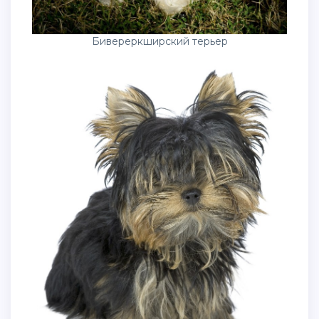
Бивереркширский терьер