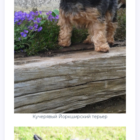
Кучерявый Йоркширский терьер