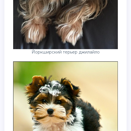
Йоркширский терьер джилайло