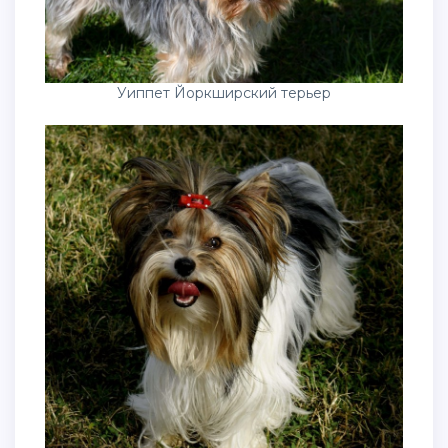
Уиппет Йоркширский терьер