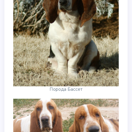
Порода Бассет