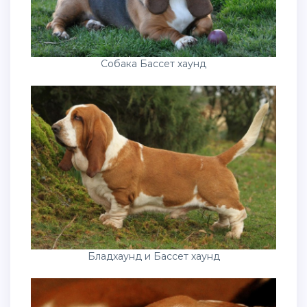
Собака Бассет хаунд
Бладхаунд и Бассет хаунд