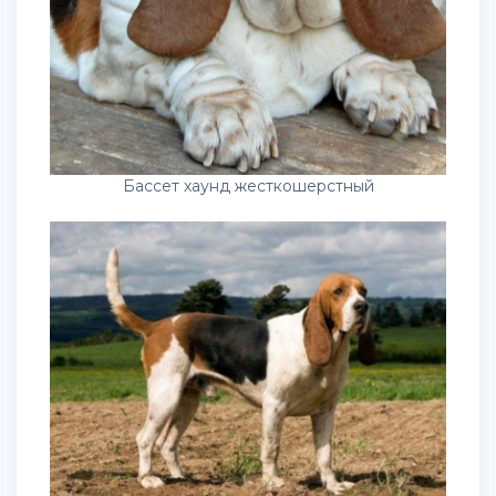
Бассет хаунд жесткошерстный