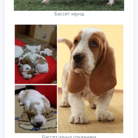
Бассет хаунд
Бассет-хаунд отказники