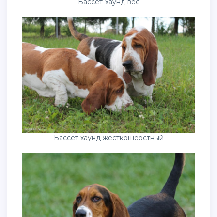
Бассет-хаунд вес
Бассет хаунд жесткошерстный