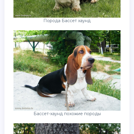
Порода Бассет хаунд
Бассет-хаунд похожие породы