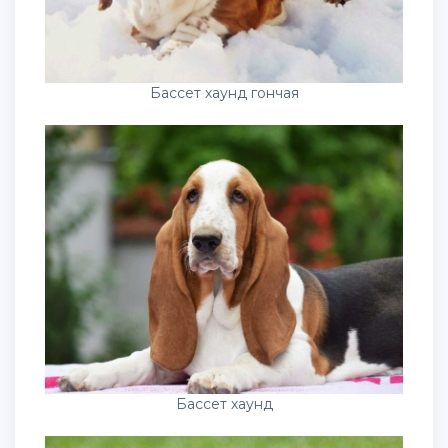
Бассет хаунд гончая
Бассет хаунд