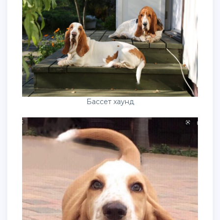
Бассет хаунд