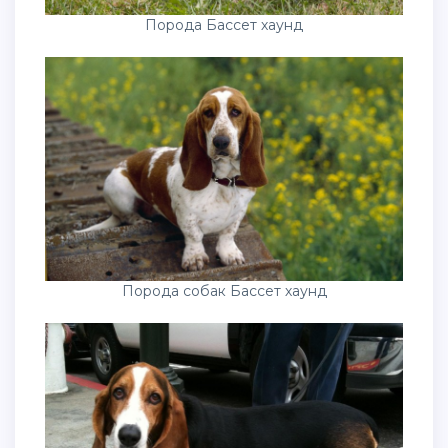
Порода Бассет хаунд
Порода собак Бассет хаунд