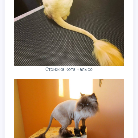
Стрижка кота налысо