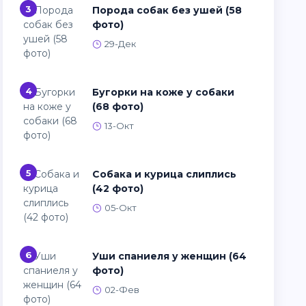
3
Порода собак без ушей (58
фото)
29-Дек
4
Бугорки на коже у собаки
(68 фото)
13-Окт
5
Собака и курица слиплись
(42 фото)
05-Окт
6
Уши спаниеля у женщин (64
фото)
02-Фев