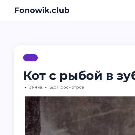
Fonowik.club
---
Кот с рыбой в зу
31-Янв
520 Просмотров