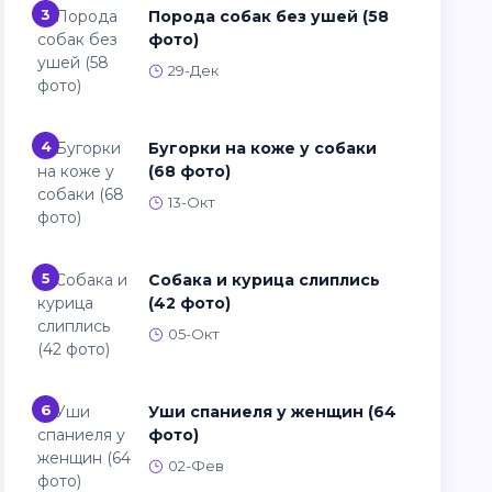
3
Порода собак без ушей (58
фото)
29-Дек
4
Бугорки на коже у собаки
(68 фото)
13-Окт
5
Собака и курица слиплись
(42 фото)
05-Окт
6
Уши спаниеля у женщин (64
фото)
02-Фев