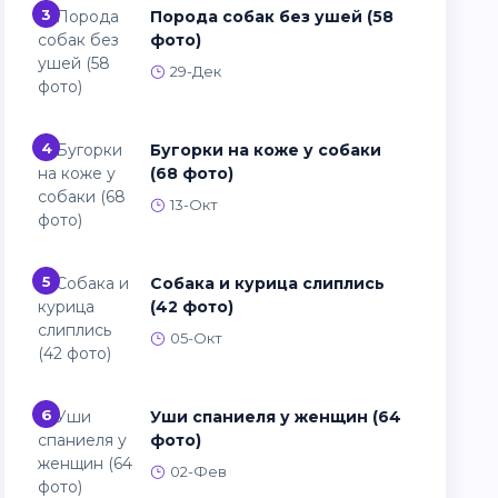
3
Порода собак без ушей (58
фото)
29-Дек
4
Бугорки на коже у собаки
(68 фото)
13-Окт
5
Собака и курица слиплись
(42 фото)
05-Окт
6
Уши спаниеля у женщин (64
фото)
02-Фев