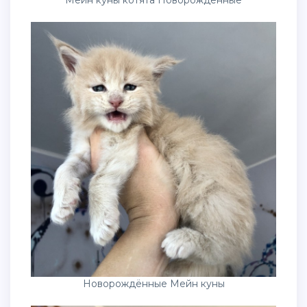
Мейн куны котята Новорожденные
Новорождённые Мейн куны