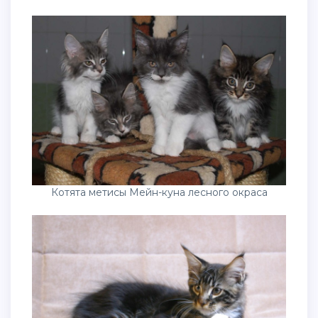
Котята метисы Мейн-куна лесного окраса