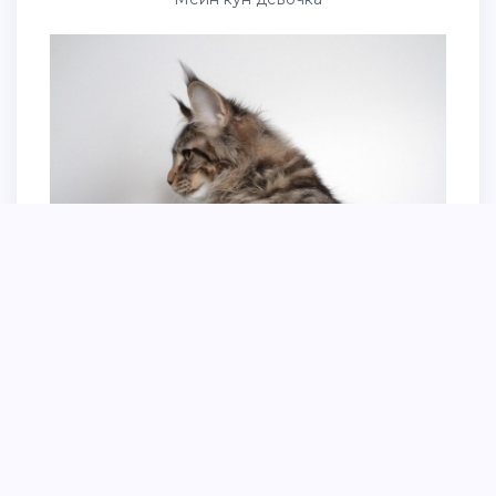
Сидят на попе Мейн куны