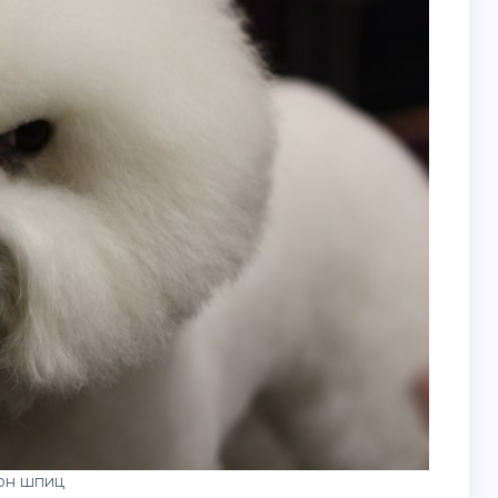
он шпиц