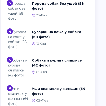
3
Порода собак без ушей (58
фото)
29-Дек
4
Бугорки на коже у собаки
(68 фото)
13-Окт
5
Собака и курица слиплись
(42 фото)
05-Окт
6
Уши спаниеля у женщин (64
фото)
02-Фев