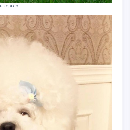
н терьер