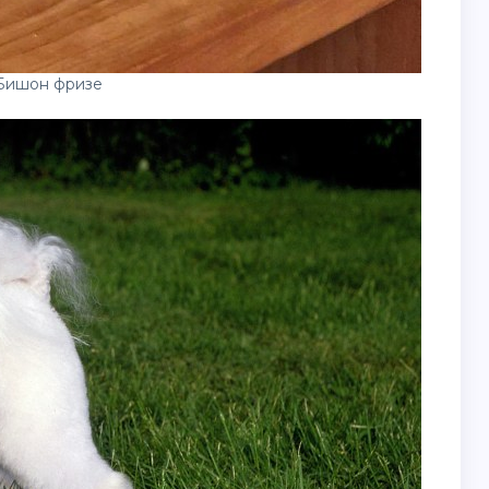
Бишон фризе