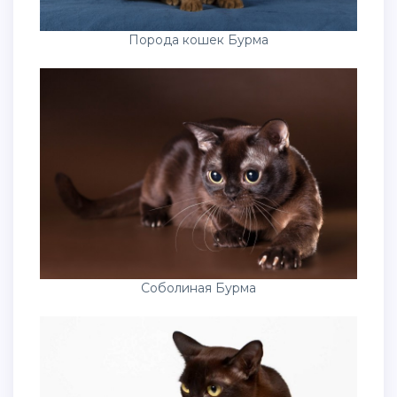
Порода кошек Бурма
Соболиная Бурма