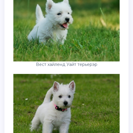
Вест хайленд Уайт терьерэр