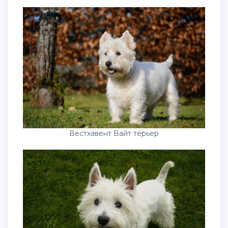
Вестхавент Вайт терьер