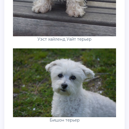
Уэст хайленд Уайт терьер
Бишон терьер