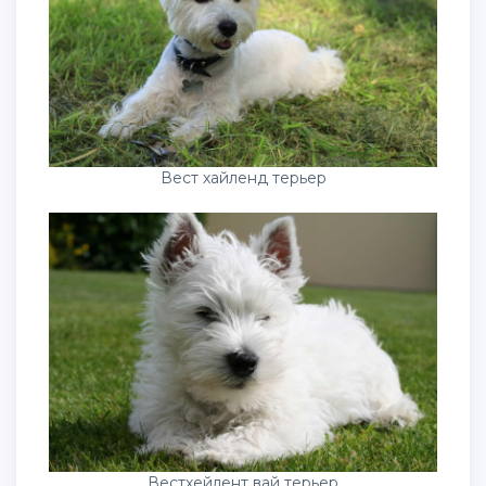
Вест хайленд терьер
Вестхейлент вай терьер