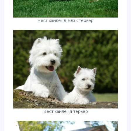
Вест хайленд Блэк терьер
Вест хайленд терьер