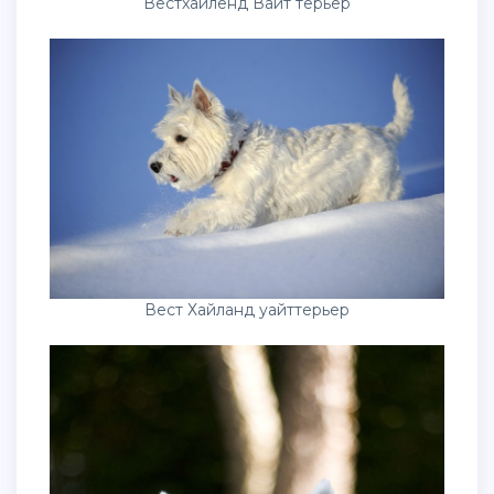
Вестхайленд Вайт терьер
Вест Хайланд уайттерьер