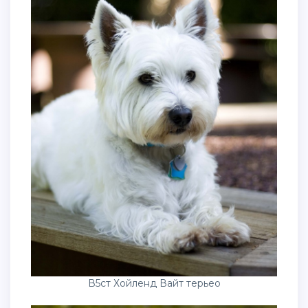
В5ст Хойленд Вайт терьео