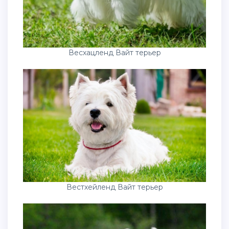
Весхацленд Вайт терьер
Вестхейленд Вайт терьер