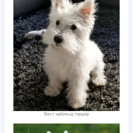
Вест хайленд терьер