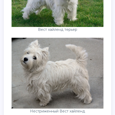
Вест хайленд терьер
Нестриженный Вест хайленд