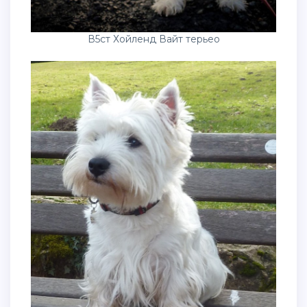
В5ст Хойленд Вайт терьео