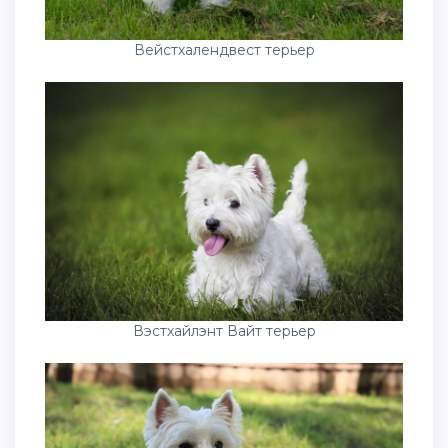
Вейстхалендвест терьер
Вэстхайлэнт Вайт терьер