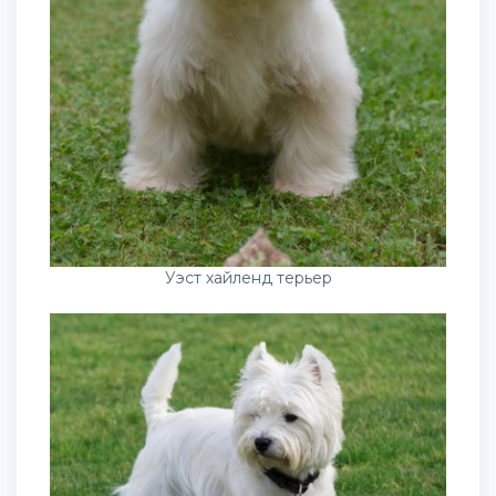
Уэст хайленд терьер