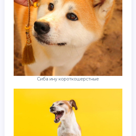
Сиба ину короткошерстные