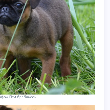
ффон Пти брабансон