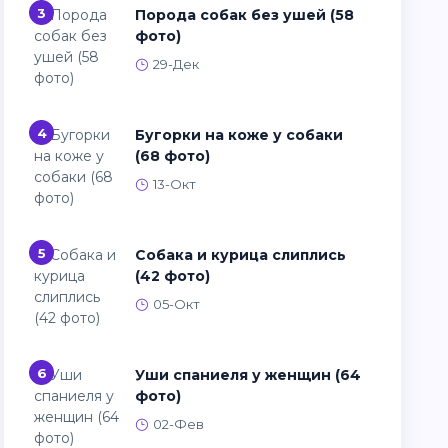
3
Порода собак без ушей (58
фото)
29-Дек
4
Бугорки на коже у собаки
(68 фото)
13-Окт
5
Собака и курица слиплись
(42 фото)
05-Окт
6
Уши спаниеля у женщин (64
фото)
02-Фев