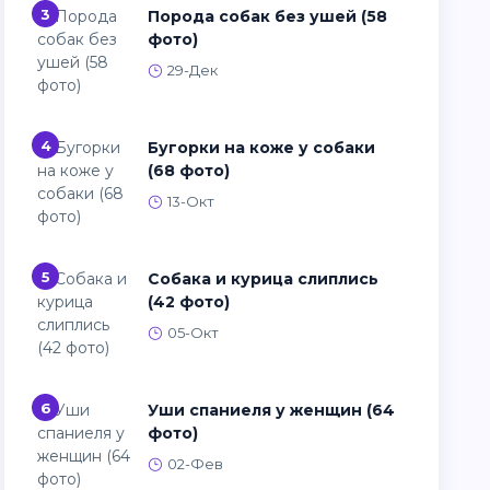
3
Порода собак без ушей (58
фото)
29-Дек
4
Бугорки на коже у собаки
(68 фото)
13-Окт
5
Собака и курица слиплись
(42 фото)
05-Окт
6
Уши спаниеля у женщин (64
фото)
02-Фев