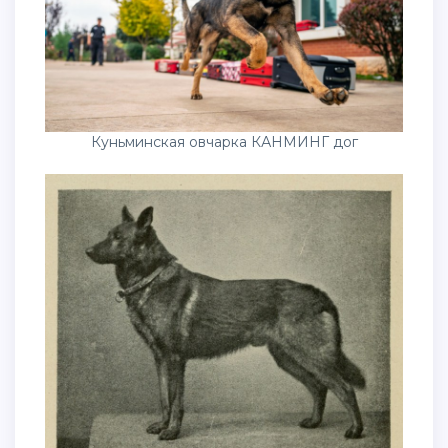
Куньминская овчарка КАНМИНГ дог