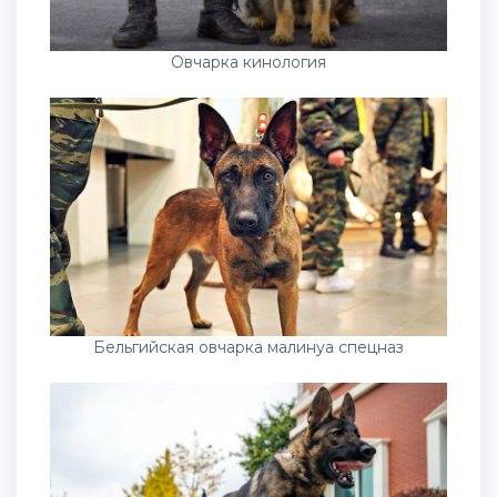
Овчарка кинология
Бельгийская овчарка малинуа спецназ