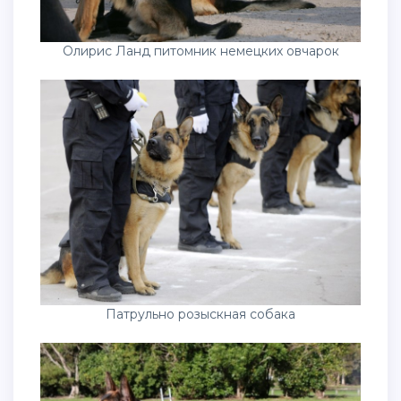
Олирис Ланд питомник немецких овчарок
Патрульно розыскная собака