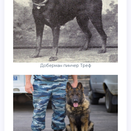
Доберман пинчер Треф