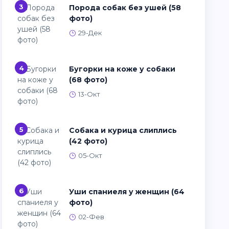
3
Порода собак без ушей (58
фото)
29-Дек
4
Бугорки на коже у собаки
(68 фото)
13-Окт
5
Собака и курица слиплись
(42 фото)
05-Окт
6
Уши спаниеля у женщин (64
фото)
02-Фев