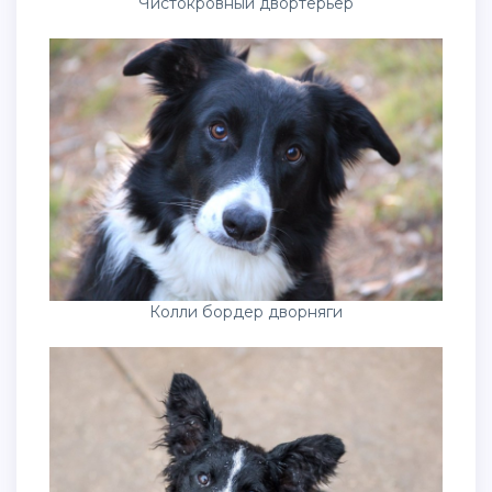
Чистокровный двортерьер
Колли бордер дворняги