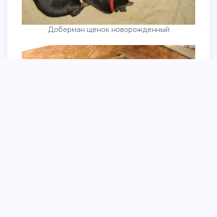
Доберман щенок новорожденный
Щенки добермана новорожденных