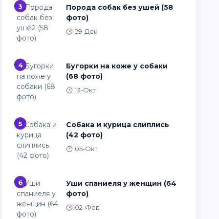
3
Порода собак без ушей (58
фото)
29-Дек
4
Бугорки на коже у собаки
(68 фото)
13-Окт
5
Собака и курица слиплись
(42 фото)
05-Окт
6
Уши спаниеля у женщин (64
фото)
02-Фев