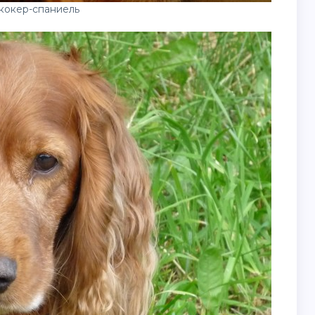
кокер-спаниель