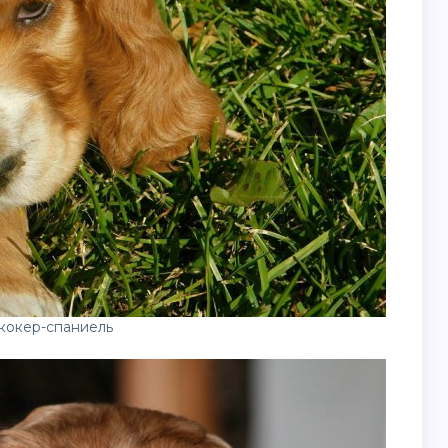
кокер-спаниель