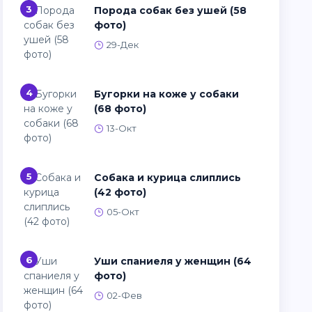
3
Порода собак без ушей (58
фото)
29-Дек
4
Бугорки на коже у собаки
(68 фото)
13-Окт
5
Собака и курица слиплись
(42 фото)
05-Окт
6
Уши спаниеля у женщин (64
фото)
02-Фев