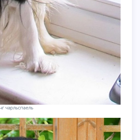
нг чарльспаель