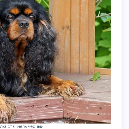
льз спаниель черный