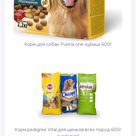
Корм для собак Purina one курица 600г
Корм pedigree Vital для щенков всех пород 600г
с курицей