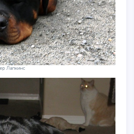
ер Лапкинс