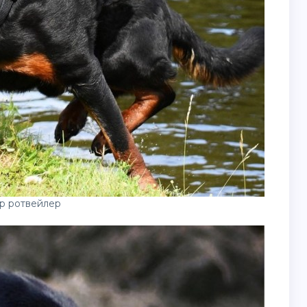
р ротвейлер