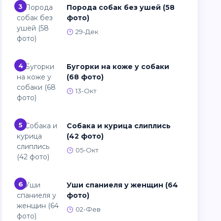
3
Порода собак без ушей (58
фото)
29-Дек
4
Бугорки на коже у собаки
(68 фото)
13-Окт
5
Собака и курица слиплись
(42 фото)
05-Окт
6
Уши спаниеля у женщин (64
фото)
02-Фев