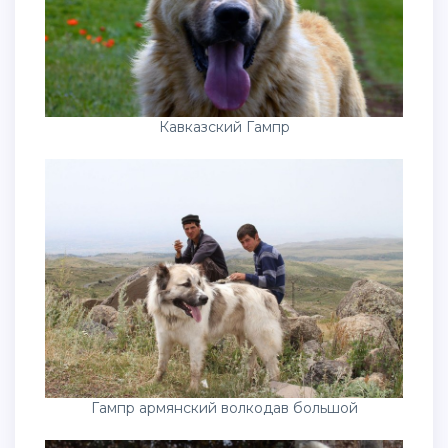
Кавказский Гампр
Гампр армянский волкодав большой