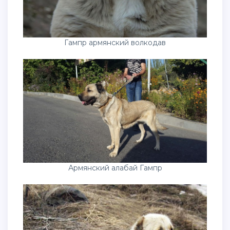
Гампр армянский волкодав
Армянский алабай Гампр