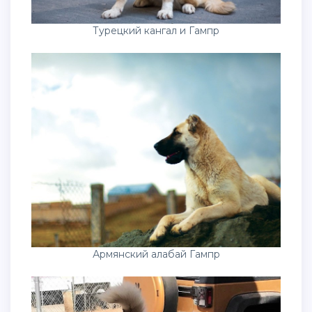
Турецкий кангал и Гампр
Армянский алабай Гампр