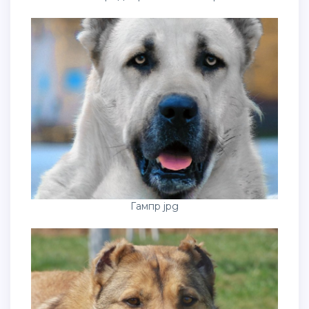
Гампр jpg