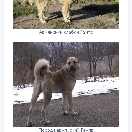
Армянский алабай Гампр
Порода армянский Гампр