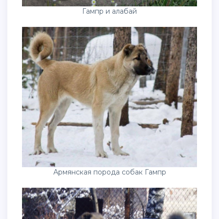
Гампр и алабай
Армянская порода собак Гампр