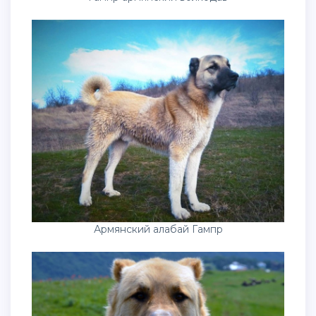
Армянский алабай Гампр