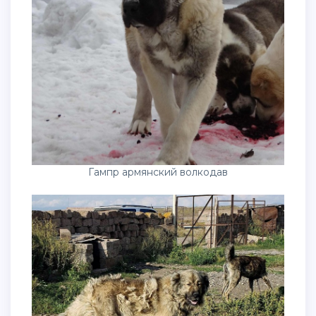
Гампр армянский волкодав