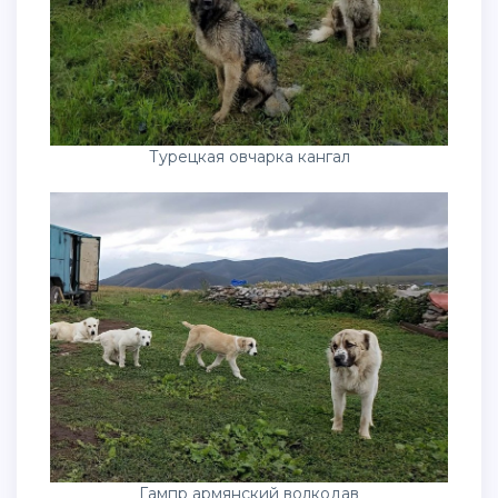
Турецкая овчарка кангал
Гампр армянский волкодав