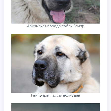
Армянская порода собак Гампр
Гампр армянский волкодав