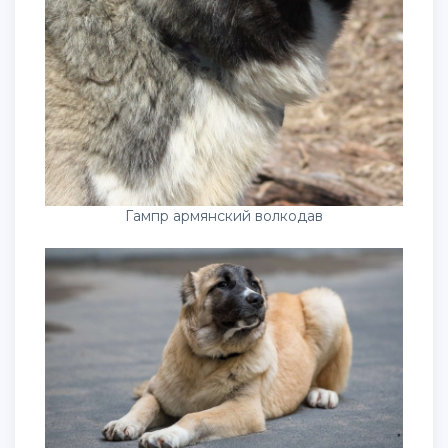
Гампр армянский волкодав