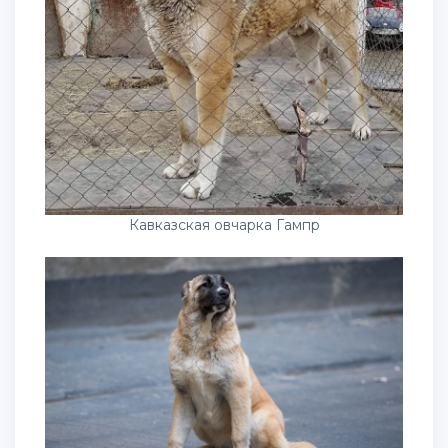
Кавказская овчарка Гампр