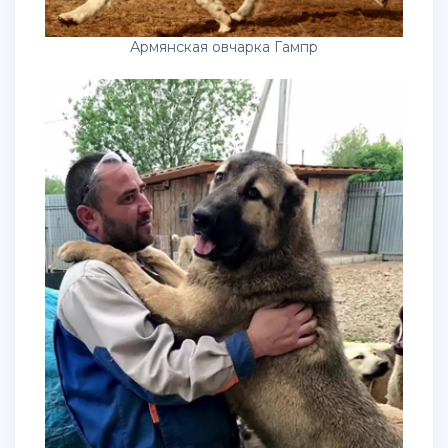
Армянская овчарка Гампр