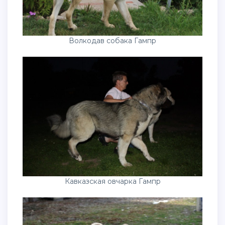
Волкодав собака Гампр
Кавказская овчарка Гампр