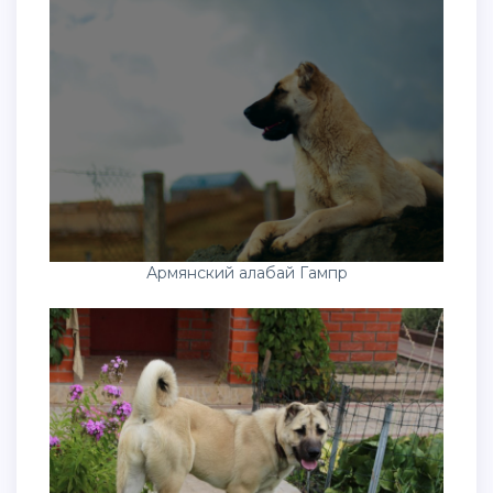
Армянский алабай Гампр