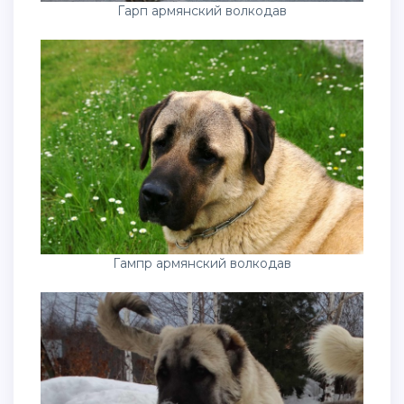
Гарп армянский волкодав
Гампр армянский волкодав