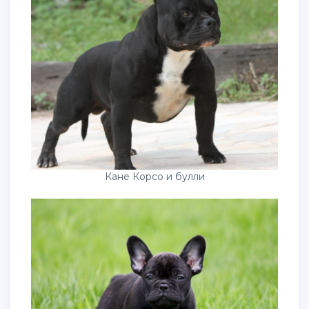
Кане Корсо и булли