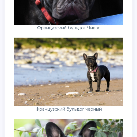
Французский бульдог Чивас
Французский бульдог черный