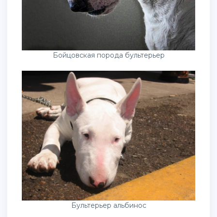
Бойцовская порода бультерьер
Бультерьер альбинос