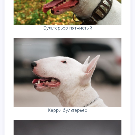
Бультерьер пятнистый
Керри бультерьер