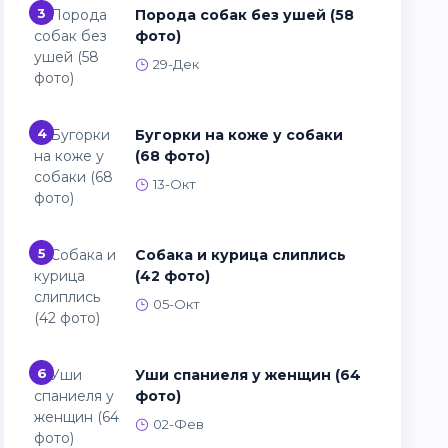
3
Порода собак без ушей (58
фото)
29-Дек
4
Бугорки на коже у собаки
(68 фото)
13-Окт
5
Собака и курица слиплись
(42 фото)
05-Окт
6
Уши спаниеля у женщин (64
фото)
02-Фев