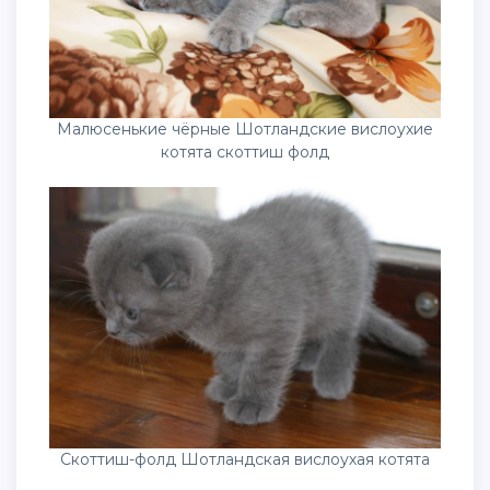
Малюсенькие чёрные Шотландские вислоухие
котята скоттиш фолд
Скоттиш-фолд Шотландская вислоухая котята