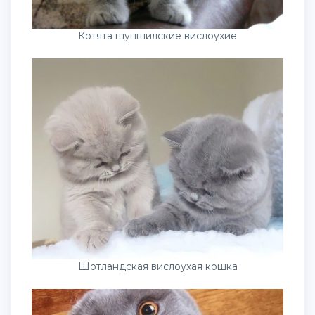
Котята шуншилские вислоухие
Шотландская вислоухая кошка