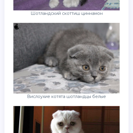
Шотландский скоттиш циннамон
Вислоухие котята шотландцы белые