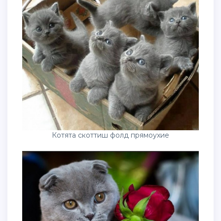
Котята скоттиш фолд прямоухие