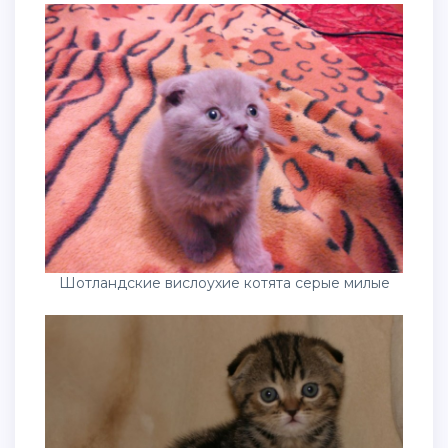
Шотландские вислоухие котята серые милые