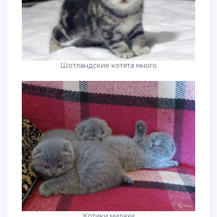
Шотландские котята много
Котики милахи