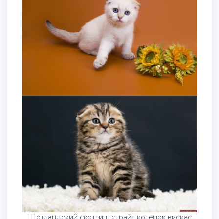
Шотландский скоттиш страйт котенок вискас