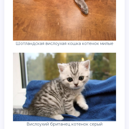
Шотландская вислоухая кошка котенок милые
Вислоухий британец котенок серый