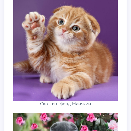
Скоттиш фолд Манчкин