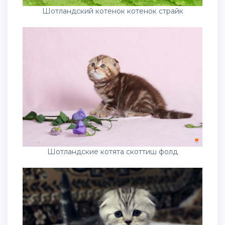
Шотландский котенок котенок страйк
Шотландские котята скоттиш фолд