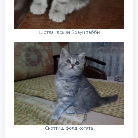
Шотландский Браун табби
Скоттиш фолд котята