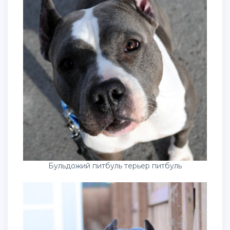
Бульдожий питбуль терьер питбуль