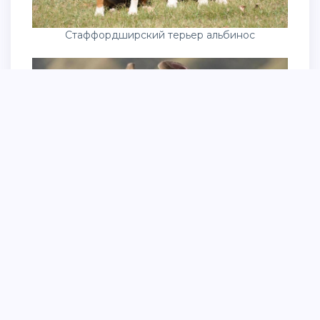
Стаффордширский терьер альбинос
Аргентинский стаффордширский терьер