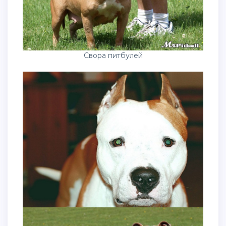
Свора питбулей