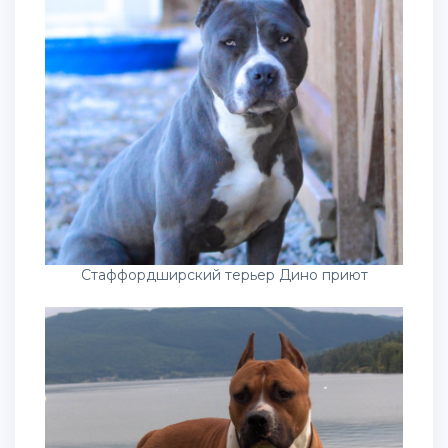
Стаффордширский терьер Дино приют