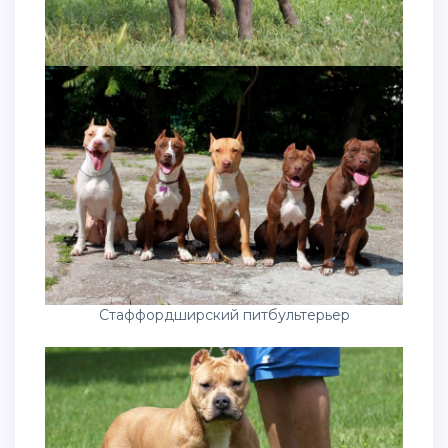
Стаффордширский питбультерьер