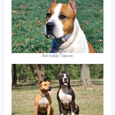
Амстафф Парнас