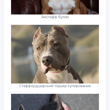
Амстафф булли
Стаффордширский терьер купирование