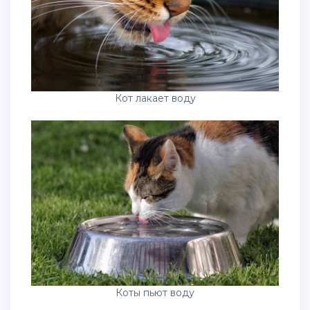
Кот лакает воду
Коты пьют воду