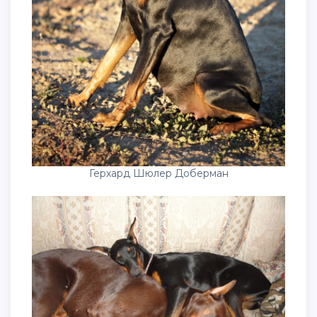
Герхард Шюлер Доберман