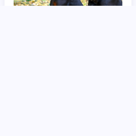
Толстый Доберман пинчер
Доберман и кот