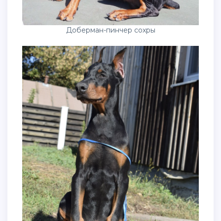
Доберман-пинчер сохры