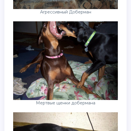
Агрессивный Доберман
Мертвые щенки добермана