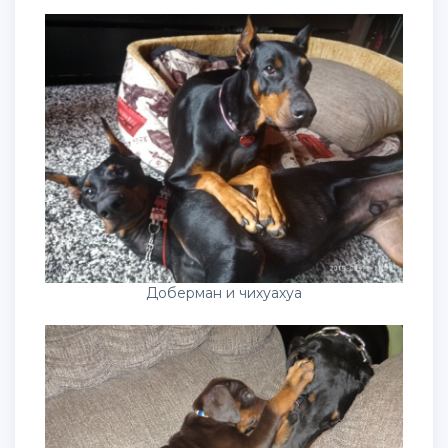
Доберман и чихуахуа