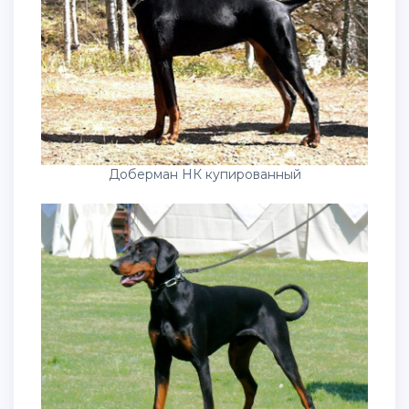
Доберман НК купированный