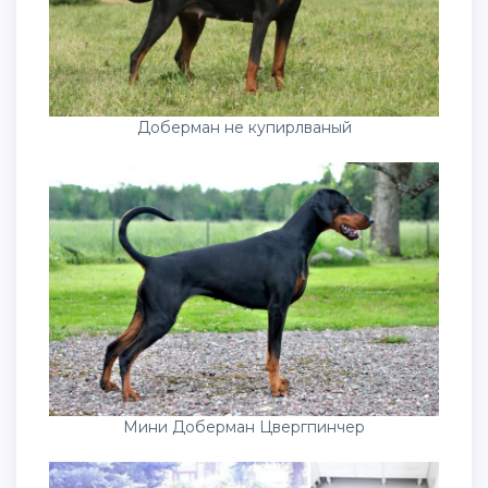
Доберман не купирлваный
Мини Доберман Цвергпинчер