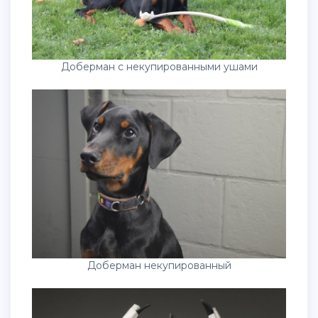
Доберман с некупированными ушами
Доберман некупированный