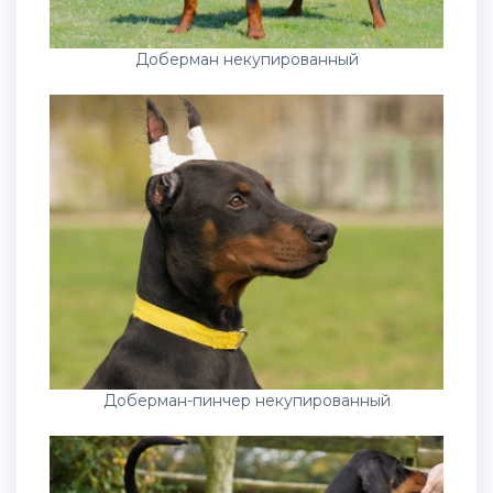
Доберман некупированный
Доберман-пинчер некупированный