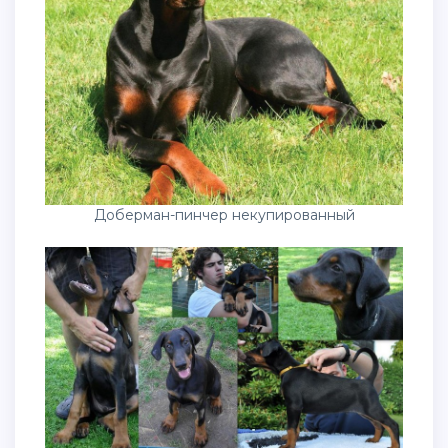
Доберман-пинчер некупированный