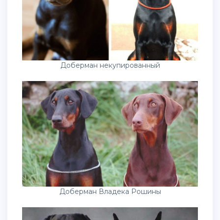
Доберман некупированный
Доберман Владека Рошины