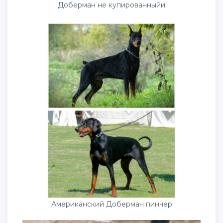
Доберман не купированныйи
Американский Доберман пинчер