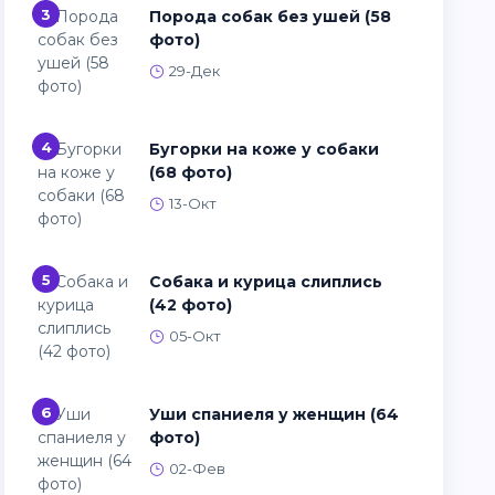
3
Порода собак без ушей (58
фото)
29-Дек
4
Бугорки на коже у собаки
(68 фото)
13-Окт
5
Собака и курица слиплись
(42 фото)
05-Окт
6
Уши спаниеля у женщин (64
фото)
02-Фев