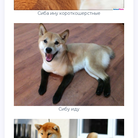
Сиба ину короткошерстные
Сибу иду