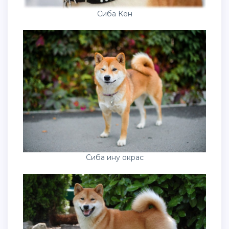
Сиба Кен
Сиба ину окрас