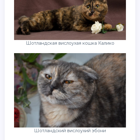
Шотландская вислоухая кошка Калико
Шотландский вислоухий эбони