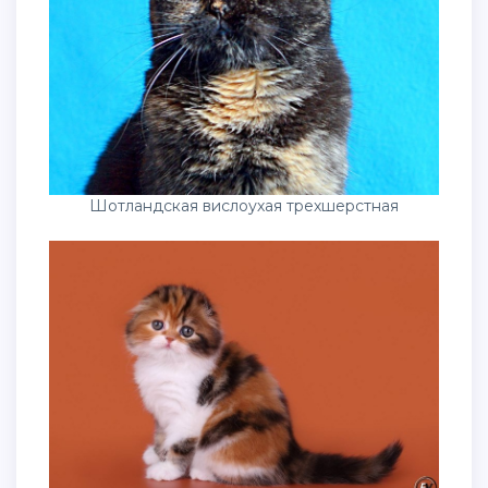
Шотландская вислоухая трехшерстная