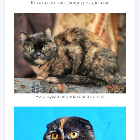
Котята скоттиш фолд трехцветные
Вислоухая черепаховая кошка