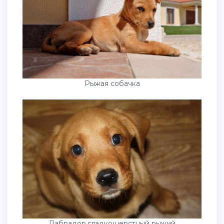
Рыжая собачка
Лабрадор гладкошерстный рыжий