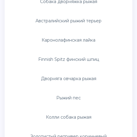
Лабрадор ретривер рыжий
Метис колли и ретривера