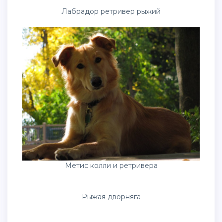
Глаза собаки
Новошотландский ретривер