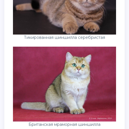
Тикированная шиншилла серебристая
Британская мраморная шиншилла