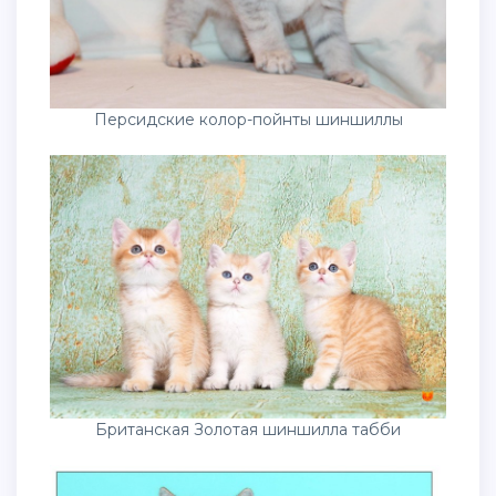
Персидские колор-пойнты шиншиллы
Британская Золотая шиншилла табби