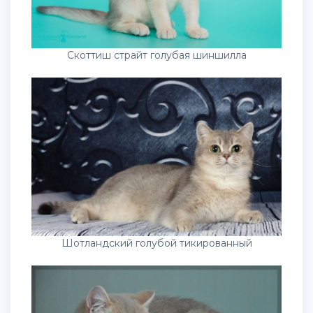
Скоттиш страйт голубая шиншилла
Шотландский голубой тикированный