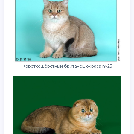
Короткошёрстный британец окраса ny25