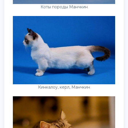
Коты породы Манчкин
Кинкалоу, керл, Манчкин