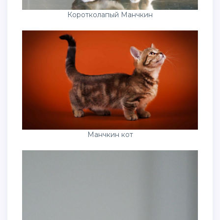
Коротколапый Манчкин
Манчкин кот