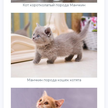
Кот коротколапый порода Манчкин
Манчкин порода кошек котята