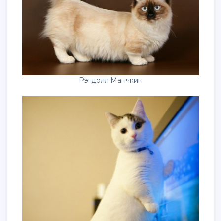
Рэгдолл Манчкин