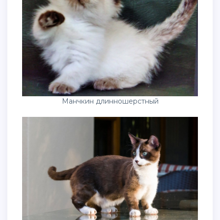
Манчкин длинношерстный