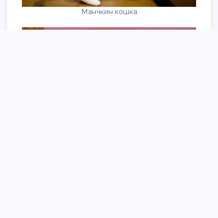
Манчкин кошка
Манчкин полосатый