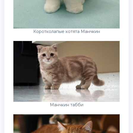
Коротколапые котята Манчкин
Манчкин табби