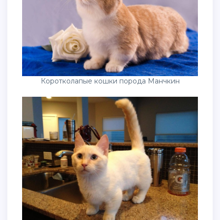
Коротколапые кошки порода Манчкин