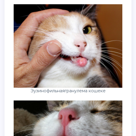
Эузинофильнаягранулема кошеке