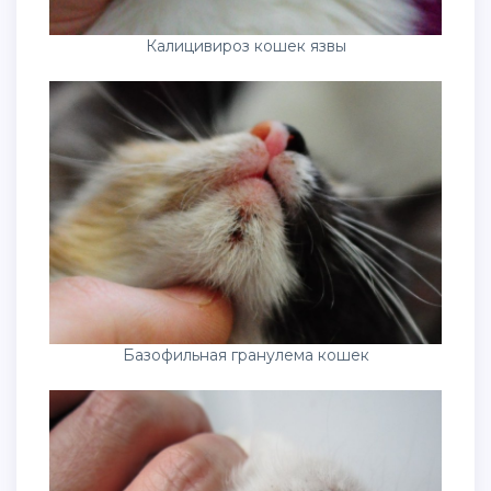
Калицивироз кошек язвы
Базофильная гранулема кошек