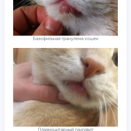
Базофильная гранулема кошек
Плазмоцитарный гингивит