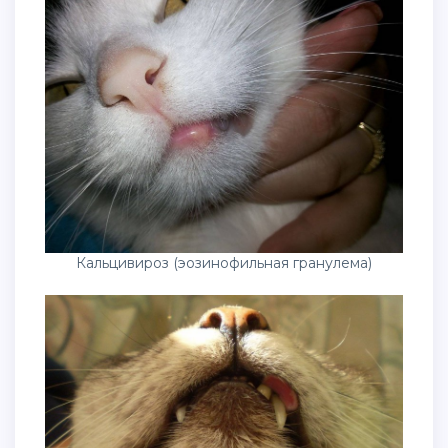
Кальцивироз (эозинофильная гранулема)