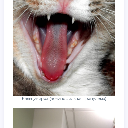
Кальцивироз (эозинофильная гранулема)