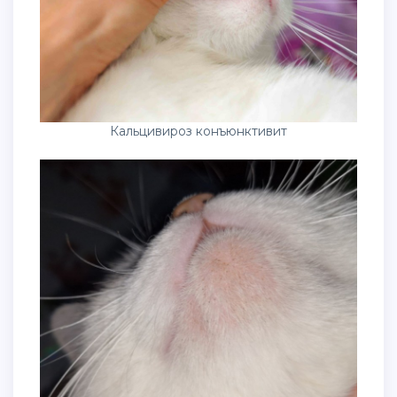
Кальцивироз конъюнктивит