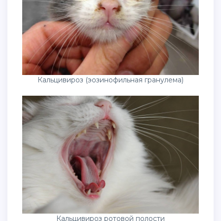
Кальцивироз (эозинофильная гранулема)
Кальцивироз ротовой полости