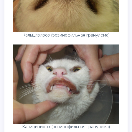
Кальцивироз (эозинофильная гранулема)
Калицивироз (эозинофильная гранулема)