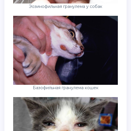
Эозинофильная гранулема у собак
Базофильная гранулема кошек