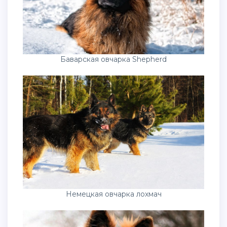
Баварская овчарка Shepherd
Немецкая овчарка лохмач