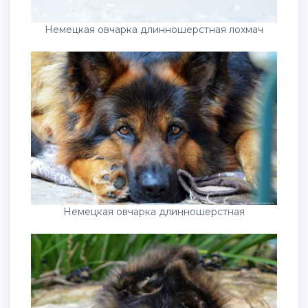
Немецкая овчарка длинношерстная лохмач
Немецкая овчарка длинношерстная