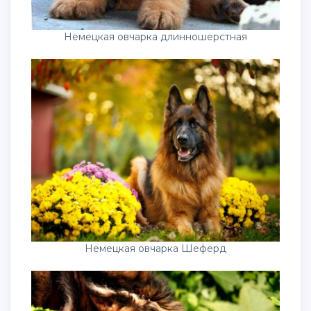
Немецкая овчарка длинношерстная
Немецкая овчарка Шеферд