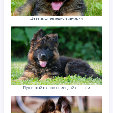
Детеныш немецкой овчарки
Пушистый щенок немецкой овчарки