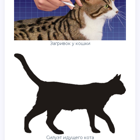
Загривок у кошки
Силуэт идущего кота