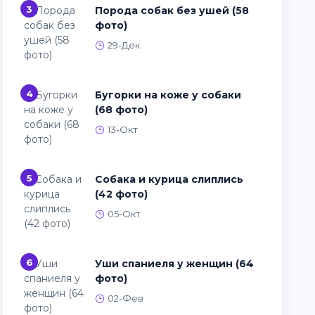
3
Порода собак без ушей (58
фото)
29-Дек
4
Бугорки на коже у собаки
(68 фото)
13-Окт
5
Собака и курица слиплись
(42 фото)
05-Окт
6
Уши спаниеля у женщин (64
фото)
02-Фев