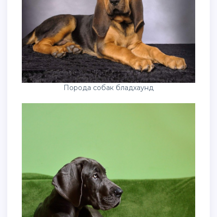
Порода собак бладхаунд