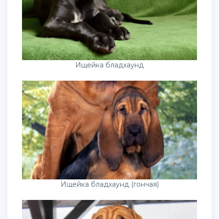
Ищейка бладхаунд
Ищейка бладхаунд (гончая)