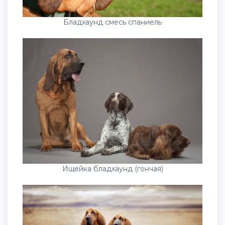
Бладхаунд смесь спаниель
Ищейка бладхаунд (гончая)