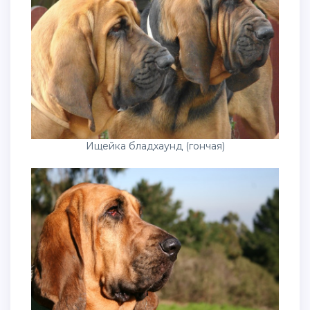
Ищейка бладхаунд (гончая)