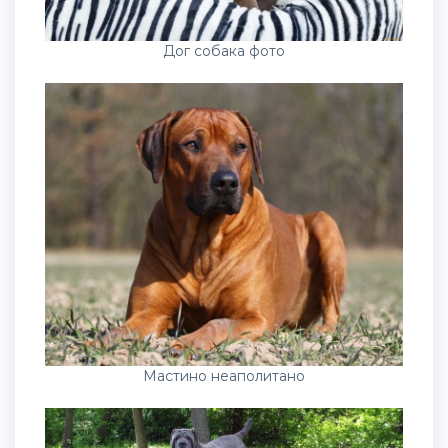
Дог собака фото
Мастино неаполитано