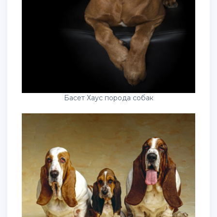
Басет Хаус порода собак