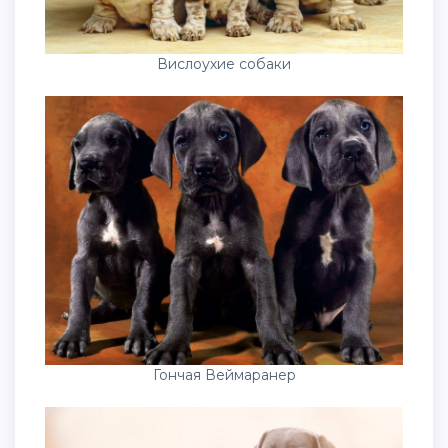
Вислоухие собаки
Гончая Веймаранер