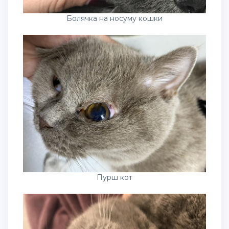
Болячка на носуму кошки
Пурш кот